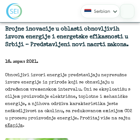
Serbian
Brojne inovacije u oblasti obnovljivih
izvora energije i energetske efikasnosti u
Srbiji – Predstavljeni novi nacrti zakona.
16. април 2021.
Obnovljivi izvori energije predstavljaju nepresušne
izvore energije iz prirode koji se obnavljaju u
određenom vremenskom intervalu. Oni se eksploatišu s
ciljem proizvodnje električne, toplotne i mehaničke
energije, a njihova održiva karakteristika jeste
neškodljivost za okolinu, sa redukovanom emisijom CO2
u procesu proizvodnje energije. Pročitaj više na sajtu
eKapija
.