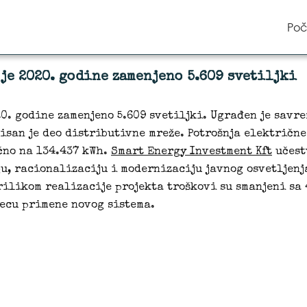
Poč
 je 2020. godine zamenjeno 5.609 svetiljki
20. godine zamenjeno 5.609 svetiljki. Ugrađen je savr
isan je deo distributivne mreže. Potrošnja električne
čno na 134.437 kWh.
Smart Energy Investment Kft
učest
ju, racionalizaciju i modernizaciju javnog osvetljen
rilikom realizacije projekta troškovi su smanjeni sa 
ecu primene novog sistema.