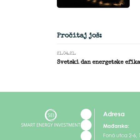
Pročitaj još:
21.04.21.
Svetski dan energetske efik
Adresa
Mađarska:
Fonó utca 2-6,