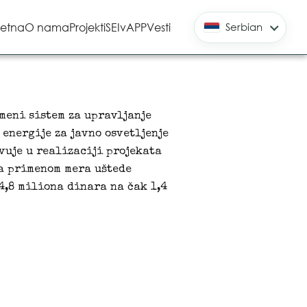
etna
O nama
Projekti
SEIvAPP
Vesti
Serbian
emeni sistem za upravljanje
 energije za javno osvetljenje
vuje u realizaciji projekata
ja primenom mera uštede
4,8 miliona dinara na čak 1,4