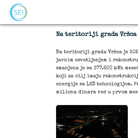
Na teritoriji grada Vršca
Na teritoriji grada Vršca je 20
javnim osvetljenjem i rekonstru
smanjena je sa 377.600 kWh mese
koji za cilj imaju rekonstrukci
energije sa LED tehnologijom. P
miliona dinara već u prvom mes