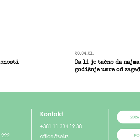
20.04.21.
asnosti
Da li je tačno da najma
godišnje umre od zaga
Kontakt
2026
+381 11 334 19 38
 1222
PO
office@sei.rs