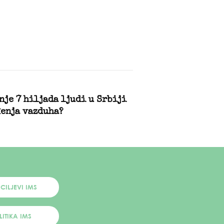
nje 7 hiljada ljudi u Srbiji
đenja vazduha?
 CILJEVI IMS
LITIKA IMS