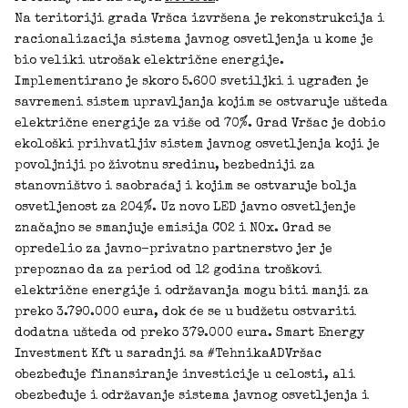
Na teritoriji grada Vršca izvršena je rekonstrukcija i
racionalizacija sistema javnog osvetljenja u kome je
bio veliki utrošak električne energije.
Implementirano je skoro 5.600 svetiljki i ugrađen je
savremeni sistem upravljanja kojim se ostvaruje ušteda
električne energije za više od 70%. Grad Vršac je dobio
ekološki prihvatljiv sistem javnog osvetljenja koji je
povoljniji po životnu sredinu, bezbedniji za
stanovništvo i saobraćaj i kojim se ostvaruje bolja
osvetljenost za 204%. Uz novo LED javno osvetljenje
značajno se smanjuje emisija CO2 i NOx. Grad se
opredelio za javno-privatno partnerstvo jer je
prepoznao da za period od 12 godina troškovi
električne energije i održavanja mogu biti manji za
preko 3.790.000 eura, dok će se u budžetu ostvariti
dodatna ušteda od preko 379.000 eura. Smart Energy
Investment Kft u saradnji sa #TehnikaADVršac
obezbeđuje finansiranje investicije u celosti, ali
obezbeđuje i održavanje sistema javnog osvetljenja i