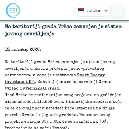
Serbian
Na teritoriji grada Vršca zamenjen je sistem
javnog osvetljenja
15. децембар 2020.
Na teritoriji grada Vršca zamenjen je sistem javnog
osvetljenja u okviru projekta javno-privatnog
partnerstva, u kome je ušestvovao
Smart Energy
Investment Kft
. Zahvaljujemo se na saradnji Gradu
#Vršac
i
#TehnikaADVršac
.
Grad Vršac će realizacijom ovog projekta na godišnjem
nivou uštedeti 315.838 evra. Finansijaka sredstva koja
će se na ovaj način uštedeti biće usmerena na druge
potrebe Grada i njegovih građana. Na osnovu ovog
projekta emisija CO2 i NOx će se smanjiti za 70%.
Pročitaj više na sajtu
Novosti
.