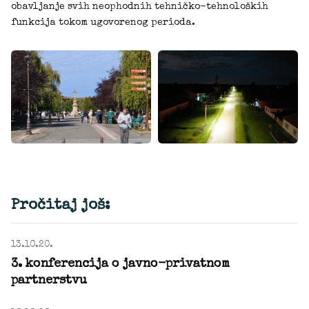
obavljanje svih neophodnih tehničko-tehnoloških
funkcija tokom ugovorenog perioda.
Pročitaj još:
13.10.20.
3. konferencija o javno-privatnom
partnerstvu