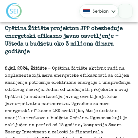
Serbian
Opština Žitište projektom JPP obezbeđuje
energetski efikasno javno osvetljenje –
Ušteda u budžetu oko 3 miliona dinara
godišnje
2.jul 2024
,
Žitište
– Opština Žitište aktivno radi na
implementaciji mera energetske efikasnosti sa ciljem
smanjenja potrošnje električne energije i unapređenja
održivog razvoja. Jedan od značajnih projekata u ovoj
Opštini je modernizacija javnog osvetljenja kroz
javno-privatno partnerstvo. Ugrađene su nove
energetski efikasne LED svetiljke, što je dodatno
smanjilo troškove u budžetu Opštine. Ugovorom koji je
zaključen na period od 15 godina, kompanija Smart
Energy Investment u celosti je finansirala