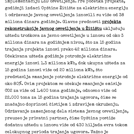
implementaciju LED osvetljenja. Pre početka projekta,
godišnji izdaci Opštine Žitište za električnu energiju
i održavanje javnog osvetljenja iznosili su više od 38
miliona dinara godišnje. Glavne prednosti
projekta
rekonstrukcije javnog osvetljenja u Žitištu
uključuju
uštedu troškova za javno osvetljenje u iznosu od oko 3
miliona dinara na godišnjem nivou, što za 15 godina
trajanja projekta iznosi preko 42 miliona dinara.
Očekivana ušteda godišnje potrošnje električne
energije iznosi 1.3 miliona kWh, dok ukupna ušteda za
15 godina iznosi više od 20 miliona kWh, što
predstavlja smanjenje potrošnje električne energije od
oko 80%. Ovim projektom se očekuje smanjenje emisije
CO2 za više od 1.400 tona godišnje, odnosno više od
22.000 tona za 15 godina trajanja ugovora, čime se
značajno doprinosi čistijem i zdravijem okruženju.
Održavanje zamenjenog dela sistema javnog osvetljenja,
preuzeo je privatni partner, čime Opština postiže
dodatnu uštedu u iznosu više od 430 hiljada evra tokom
celokupnog perioda trajanja ugovora. Važno je