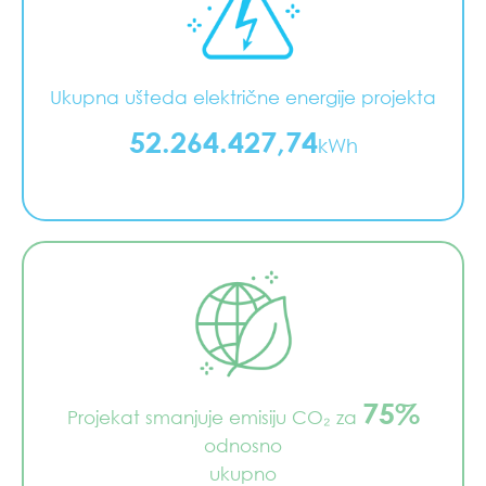
Ukupna ušteda električne energije projekta
52.264.427,74
kWh
75%
Projekat smanjuje emisiju CO₂ za
odnosno
ukupno