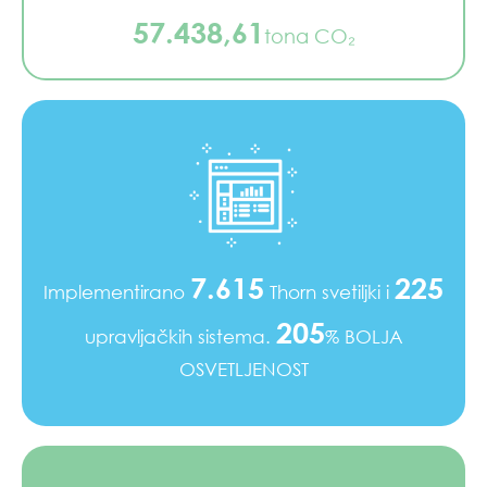
57.438,61
tona CO₂
7.615
225
Implementirano
Thorn svetiljki i
205
upravljačkih sistema.
% BOLJA
OSVETLJENOST