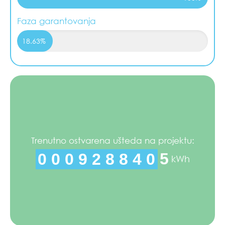
Faza garantovanja
18.63%
Trenutno ostvarena ušteda na projektu:
0
0
0
9
2
8
8
4
1
4
kWh
5