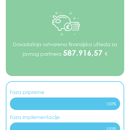
Dosadašnja ostvarena finansijska ušteda za
587.916,57
€
javnog partnera
Faza pripreme
100%
Faza implementacije
100%