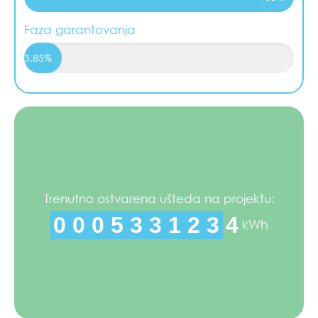
Faza garantovanja
13.85%
Trenutno ostvarena ušteda na projektu:
0
0
0
5
3
3
1
2
4
3
kWh
4