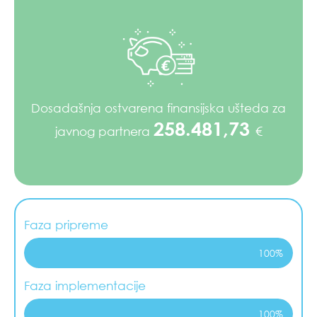
Dosadašnja ostvarena finansijska ušteda za
258.481,73
€
javnog partnera
Faza pripreme
100%
Faza implementacije
100%