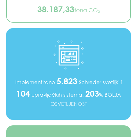
38.187,33
tona CO₂
5.823
Implementirano
Schreder svetiljki i
104
203
upravljačkih sistema.
% BOLJA
OSVETLJENOST