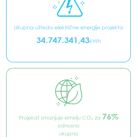
Ukupna ušteda električne energije projekta
34.747.341,43
kWh
76%
Projekat smanjuje emisiju CO₂ za
odnosno
ukupno