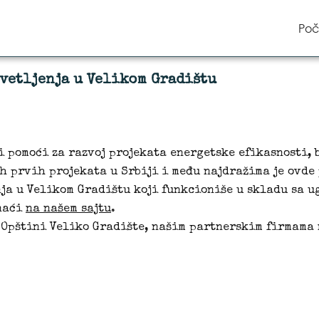
Poč
vetljenja u Velikom Gradištu
i pomoći za razvoj projekata energetske efikasnosti, b
ih prvih projekata u Srbiji i među najdražima je ovde
ja u Velikom Gradištu koji funkcioniše u skladu sa u
 naći
na našem sajtu
.
 Opštini Veliko Gradište, našim partnerskim firmama 