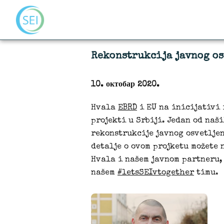
Rekonstrukcija javnog os
10. октобар 2020.
Hvala
EBRD
i EU na inicijativi 
projekti u Srbiji. Jedan od naš
rekonstrukcije javnog osvetljen
detalje o ovom projketu možete
Hvala i našem javnom partneru,
našem
#letsSEIvtogether
timu.