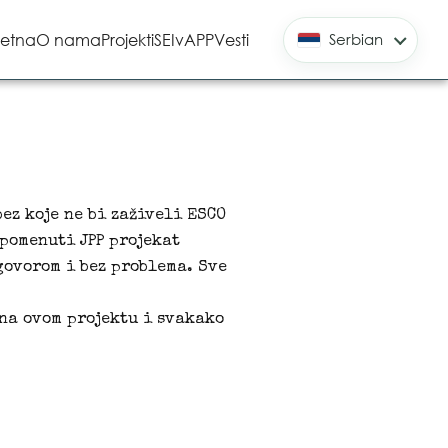
etna
O nama
Projekti
SEIvAPP
Vesti
Serbian
ez koje ne bi zaživeli ESCO
 pomenuti JPP projekat
govorom i bez problema. Sve
na ovom projektu i svakako